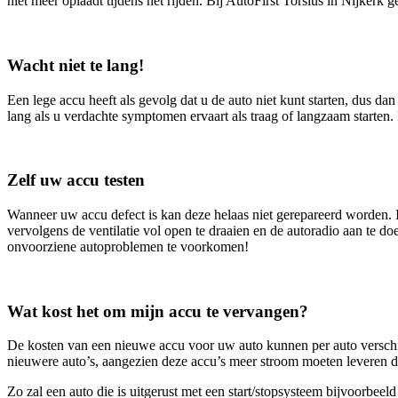
niet meer oplaadt tijdens het rijden. Bij AutoFirst Torsius in Nijker
Wacht niet te lang!
Een lege accu heeft als gevolg dat u de auto niet kunt starten, dus dan
lang als u verdachte symptomen ervaart als traag of langzaam starten.
Zelf uw accu testen
Wanneer uw accu defect is kan deze helaas niet gerepareerd worden. I
vervolgens de ventilatie vol open te draaien en de autoradio aan te 
onvoorziene autoproblemen te voorkomen!
Wat kost het om mijn accu te vervangen?
De kosten van een nieuwe accu voor uw auto kunnen per auto verschi
nieuwere auto’s, aangezien deze accu’s meer stroom moeten leveren da
Zo zal een auto die is uitgerust met een start/stopsysteem bijvoorbe