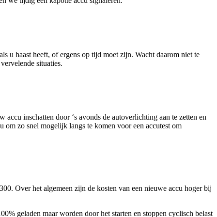
en we tijdig een kapotte accu signaleren.
ls u haast heeft, of ergens op tijd moet zijn. Wacht daarom niet te
vervelende situaties.
 accu inschatten door ‘s avonds de autoverlichting aan te zetten en
j u om zo snel mogelijk langs te komen voor een accutest om
300. Over het algemeen zijn de kosten van een nieuwe accu hoger bij
 100% geladen maar worden door het starten en stoppen cyclisch belast