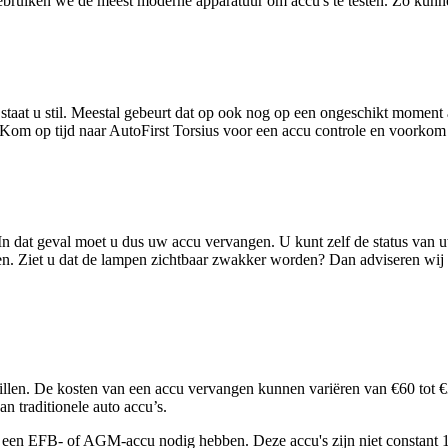
k gebruiken we de meest moderne apparatuur om accu's te testen. Zo kunn
 staat u stil. Meestal gebeurt dat op ook nog op een ongeschikt moment a
 Kom op tijd naar AutoFirst Torsius voor een accu controle en voorkom 
n dat geval moet u dus uw accu vervangen. U kunt zelf de status van uw
doen. Ziet u dat de lampen zichtbaar zwakker worden? Dan adviseren wi
llen. De kosten van een accu vervangen kunnen variëren van €60 tot €
n traditionele auto accu’s.
eld een EFB- of AGM-accu nodig hebben. Deze accu's zijn niet constant